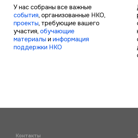
У нас собраны все важные
события
, организованные НКО,
проекты
, требующие вашего
участия,
обучающие
материалы
и
информация
поддержки НКО
Контакты